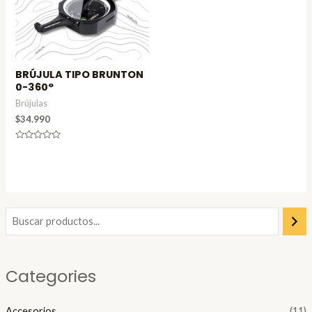
BRÚJULA TIPO BRUNTON
0-360°
Brújulas
$
34.990
Valorado
en
0
de
5
Categories
Accesorios
(11)