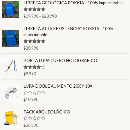
R
LIBRETA GEOLÓGICA ROKKIA - 100% impermeable
a
n
Valorado en
$
19.990
-
$
23.990
g
4.86
de 5
o
LIBRETA ALTA RESISTENCIA* ROKKIA - 100%
d
impermeable
e
p
Valorado en
$
20.990
r
4.80
de 5
e
PORTA LUPA CUERO HOLOGRAFICO
c
i
o
Valorado
$
9.990
en
4.00
s
de 5
:
LUPA DOBLE AUMENTO 20X Y 10X
d
e
V
$
10.990
a
s
l
d
o
PACK ARQUEOLÓGICO
r
e
a
$
d
V
$
26.990
o
1
a