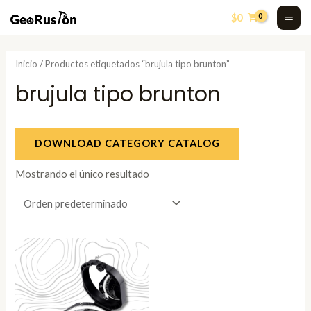
Skip
MA
$
0
to
ME
content
Inicio
/ Productos etiquetados “brujula tipo brunton”
brujula tipo brunton
DOWNLOAD CATEGORY CATALOG
Mostrando el único resultado