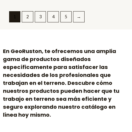
l
a
o
l
r
o
a
r
d
a
1
2
3
4
5
→
o
d
e
o
n
e
0
n
d
0
e
d
5
e
5
En GeoRuston, te ofrecemos una amplia
gama de productos diseñados
específicamente para satisfacer las
necesidades de los profesionales que
trabajan en el terreno. Descubre cómo
nuestros productos pueden hacer que tu
trabajo en terreno sea más eficiente y
seguro explorando nuestro catálogo en
línea hoy mismo.