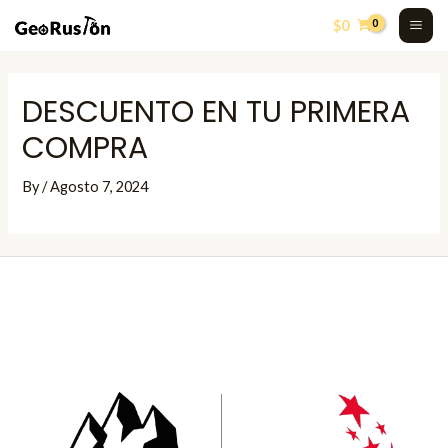
Skip
MA
$
0
to
ME
content
DESCUENTO EN TU PRIMERA
COMPRA
By
/
Agosto 7, 2024