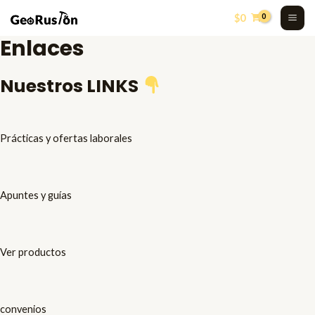
Skip
MA
$
0
to
ME
Enlaces
content
Nuestros LINKS
Prácticas y ofertas laborales
Apuntes y guías
Ver productos
convenios