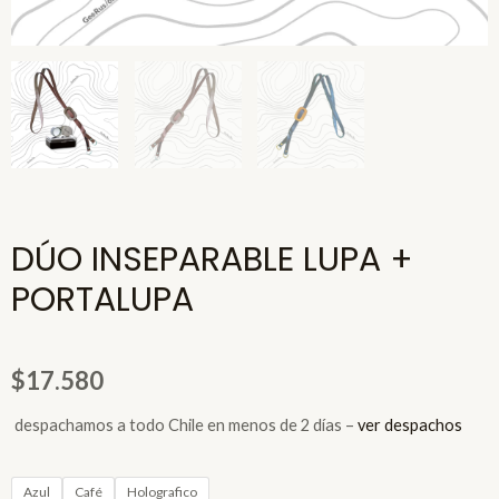
DÚO INSEPARABLE LUPA +
PORTALUPA
$
17.580
espachamos a todo Chile en menos de 2 días –
ver despachos
DÚO
Azul
Café
Holografico