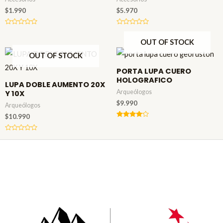
$
1.990
$
5.970
Valorado
Valorado
en
en
OUT OF STOCK
0
0
de
de
5
5
OUT OF STOCK
PORTA LUPA CUERO
HOLOGRAFICO
LUPA DOBLE AUMENTO 20X
Arqueólogos
Y 10X
$
9.990
Arqueólogos
$
10.990
Valorado
en
4.00
Valorado
de 5
en
0
de
5