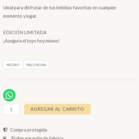
Ideal para disfrutar de tus bebidas favoritas en cualquier
momento y lugar.
EDICIÓN LIMITADA
¡Asegura el tuyo hoy mismo!
Mug
NEGRO
PALO ROSA
GeoRuston
-
edición
limitada
cantidad
AGREGAR AL CARRITO
Compra protegida
30 días garantía de fabrica