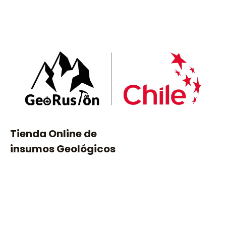
5
5
Tienda Online de
insumos Geológicos