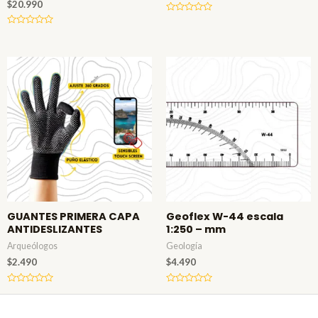
$
20.990
Valorado
en
Valorado
0
en
de
0
5
de
5
GUANTES PRIMERA CAPA
Geoflex W-44 escala
ANTIDESLIZANTES
1:250 – mm
Arqueólogos
Geología
$
2.490
$
4.490
Valorado
Valorado
en
en
0
0
de
de