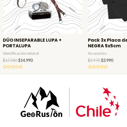
DÚO INSEPARABLE LUPA +
Pack 3x Placa d
PORTALUPA
NEGRA 5x5cm
Identificación mineral
Accesorios
$
17.580
$
14.990
$
5.970
$
3.990
Valorado
Valorado
en
en
0
0
de
de
5
5