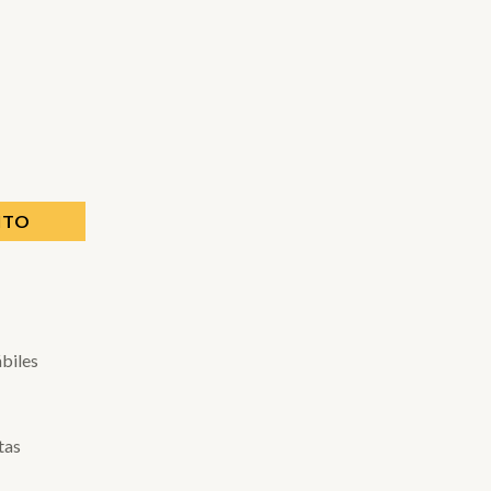
ITO
ábiles
tas