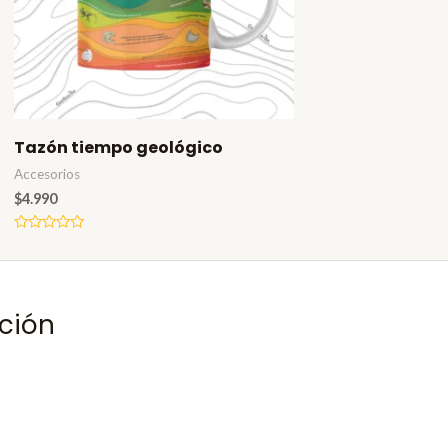
Tazón tiempo geológico
Accesorios
$
4.990
Valorado
en
0
de
5
ción
PRIMERACOMPRA