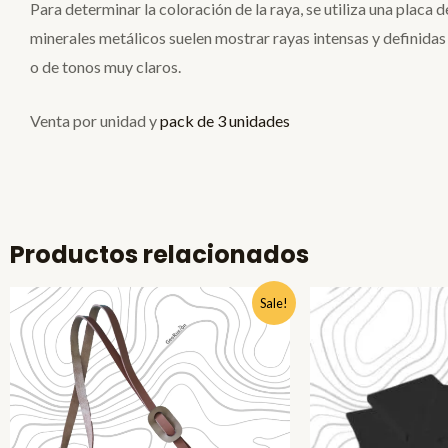
Para determinar la coloración de la raya, se utiliza una placa 
minerales metálicos suelen mostrar rayas intensas y definidas 
o de tonos muy claros.
Venta por unidad y
pack de 3 unidades
Productos relacionados
El
El
El
El
Sale!
precio
precio
precio
precio
original
actual
original
actual
era:
es:
era:
es:
$17.580.
$14.990.
$5.970.
$3.990.