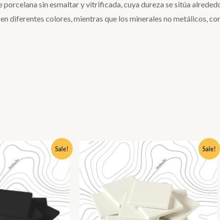
de porcelana sin esmaltar y vitrificada, cuya dureza se sitúa alreded
en diferentes colores, mientras que los minerales no metálicos, co
El
El
Sale!
Sale!
precio
precio
original
actual
era:
es:
$5.970.
$3.990.