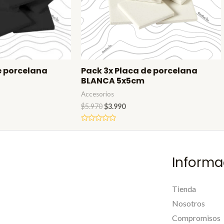
e porcelana
Pack 3x Placa de porcelana
BLANCA 5x5cm
Accesorios
$
5.970
$
3.990
Valorado
en
0
de
5
Informa
Tienda
Nosotros
Compromisos