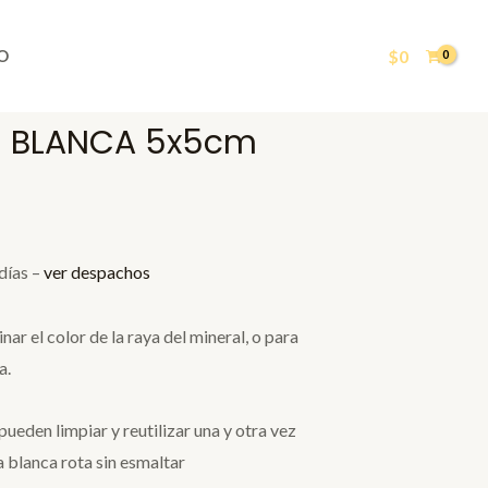
$
0
O
na BLANCA 5x5cm
días –
ver despachos
nar el color de la raya del mineral, o para
a.
 pueden limpiar y reutilizar una y otra vez
 blanca rota sin esmaltar