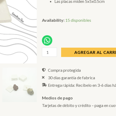
Las placas miden 5x5x0.5cm
Placa
Availability:
15 disponibles
de
porcelana
BLANCA
5x5cm
AGREGAR AL CARR
cantidad
Compra protegida
30 días garantía de fabrica
Entrega rápida: Recíbelo en 3-6 días h
Medios de pago
Tarjetas de débito y crédito – paga en cuo