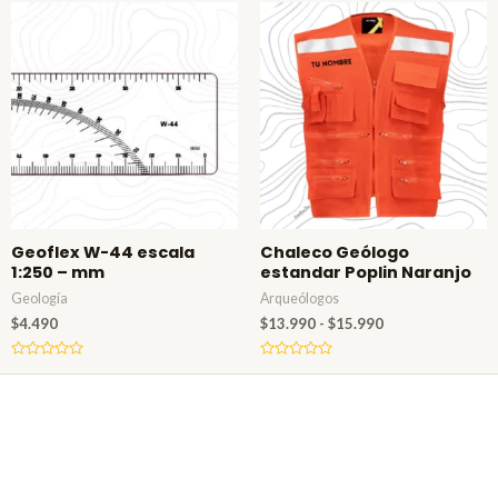
de
de 5
Rango
5
de
precios:
desde
$13.990
hasta
$15.990
Geoflex W-44 escala
Chaleco Geólogo
1:250 – mm
estandar Poplin Naranjo
Geología
Arqueólogos
$
4.490
$
13.990
-
$
15.990
Valorado
Valorado
en
en
0
0
de
de
5
5