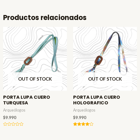
Productos relacionados
OUT OF STOCK
OUT OF STOCK
PORTA LUPA CUERO
PORTA LUPA CUERO
TURQUESA
HOLOGRAFICO
Arqueólogos
Arqueólogos
$
9.990
$
9.990
Valorado
Valorado
en
en
0
4.00