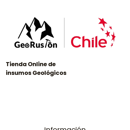
n
0
d
e
5
Tienda Online de
insumos Geológicos
Información