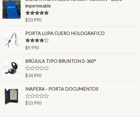
impermeable
Valorado en
$
20.990
4.80
de 5
PORTA LUPA CUERO HOLOGRAFICO
Valorado
$
9.990
en
4.00
de 5
BRÚJULA TIPO BRUNTON 0-360°
V
$
34.990
a
l
o
MAPERA - PORTA DOCUMENTOS
r
a
d
V
$
10.990
o
a
e
l
n
o
0
r
d
a
e
d
5
o
e