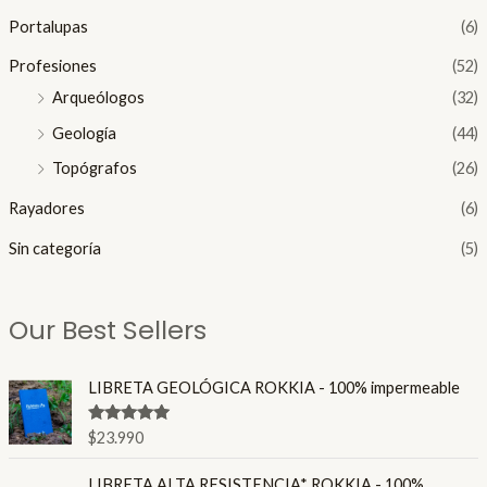
Portalupas
(6)
Profesiones
(52)
Arqueólogos
(32)
Geología
(44)
Topógrafos
(26)
Rayadores
(6)
Sin categoría
(5)
Our Best Sellers
LIBRETA GEOLÓGICA ROKKIA - 100% impermeable
Valorado en
$
23.990
4.86
de 5
LIBRETA ALTA RESISTENCIA* ROKKIA - 100%