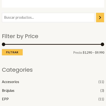
de
5
P
P
r
r
e
e
Filter by Price
c
c
i
i
o
o
FILTRAR
Precio:
$1.290
—
$9.990
í
á
Categories
n
x
i
i
Accesorios
(11)
Brújulas
(3)
o
o
EPP
(11)