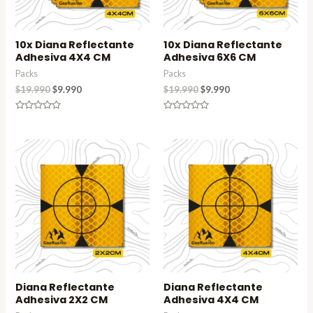
10x Diana Reflectante
10x Diana Reflectante
Adhesiva 4X4 CM
Adhesiva 6X6 CM
Packs
Packs
$
19.990
$
9.990
$
19.990
$
9.990
Valorado
Valorado
en
en
0
0
de
de
5
5
Diana Reflectante
Diana Reflectante
Adhesiva 2X2 CM
Adhesiva 4X4 CM