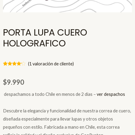
PORTA LUPA CUERO
HOLOGRAFICO
(
1
valoración de cliente)
Valorado
1
4.00
sobre 5
$
9.990
basado
en
puntuación
espachamos a todo Chile en menos de 2 días –
ver despachos
de cliente
Descubre la elegancia y funcionalidad de nuestra correa de cuero,
diseñada especialmente para llevar lupas y otros objetos
pequeños con estilo. Fabricada a mano en Chile, esta correa