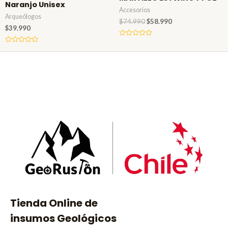
Naranjo Unisex
Accesorios
Arqueólogos
$
74.990
$
58.990
$
39.990
Valorado
en
Valorado
0
en
de
0
5
de
5
Tienda Online de
insumos Geológicos