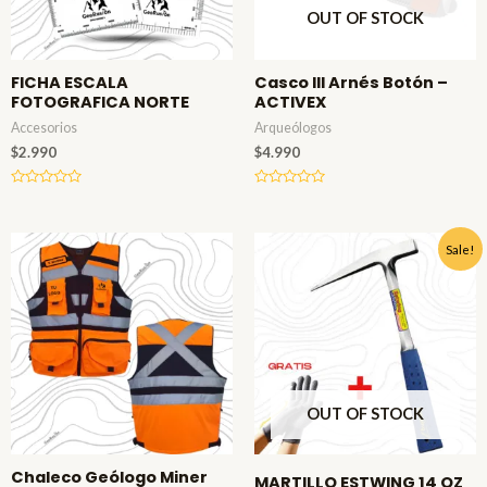
OUT OF STOCK
FICHA ESCALA
Casco III Arnés Botón –
FOTOGRAFICA NORTE
ACTIVEX
Accesorios
Arqueólogos
$
2.990
$
4.990
Valorado
Valorado
en
en
0
0
de
de
El
El
5
5
Sale!
precio
precio
original
actual
era:
es:
$74.990.
$58.990.
OUT OF STOCK
Chaleco Geólogo Miner
MARTILLO ESTWING 14 OZ