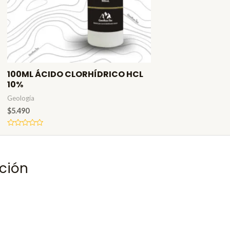
100ML ÁCIDO CLORHÍDRICO HCL
10%
Geología
$
5.490
Valorado
en
0
de
5
ción
PRIMERACOMPRA