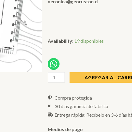
veronica@georuston.cl
FICHA
Availability:
19 disponibles
ESCALA
FOTOGRAFICA
NORTE
cantidad
AGREGAR AL CARR
Compra protegida
30 días garantía de fabrica
Entrega rápida: Recíbelo en 3-6 días h
Medios de pago