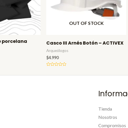
OUT OF STOCK
e porcelana
Casco III Arnés Botón – ACTIVEX
Arqueólogos
$
4.990
Valorado
en
0
de
5
Informa
Tienda
Nosotros
Compromisos