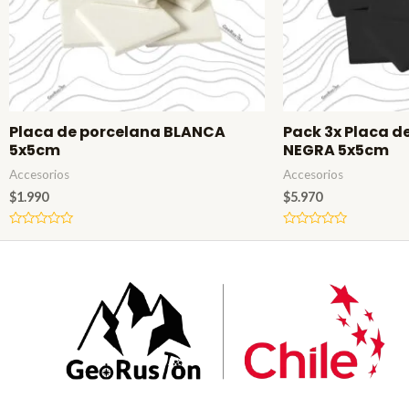
Placa de porcelana BLANCA
Pack 3x Placa d
5x5cm
NEGRA 5x5cm
Accesorios
Accesorios
$
1.990
$
5.970
Valorado
Valorado
en
en
0
0
de
de
5
5