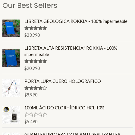
Our Best Sellers
LIBRETA GEOLÓGICA ROKKIA - 100% impermeable
Valorado en
$
23.990
4.86
de 5
LIBRETA ALTA RESISTENCIA* ROKKIA - 100%
impermeable
Valorado en
$
20.990
4.80
de 5
PORTA LUPA CUERO HOLOGRAFICO
Valorado
$
9.990
en
4.00
de 5
100ML ÁCIDO CLORHÍDRICO HCL 10%
V
$
5.490
a
l
o
GUANTES PRIMERA CAPA ANTIDESLIZANTES