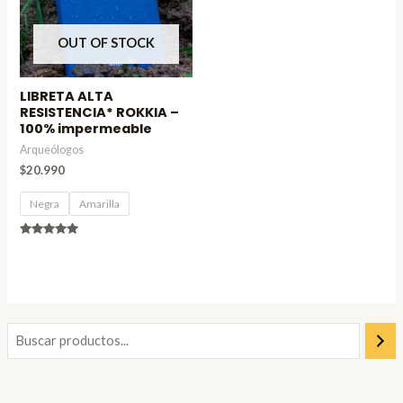
OUT OF STOCK
LIBRETA ALTA
RESISTENCIA* ROKKIA –
100% impermeable
Arqueólogos
$
20.990
Negra
Amarilla
Valorado
en
4.80
de 5