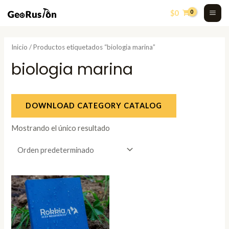
Skip
MA
$
0
to
ME
content
Inicio
/ Productos etiquetados “biologia marina”
biologia marina
DOWNLOAD CATEGORY CATALOG
Mostrando el único resultado