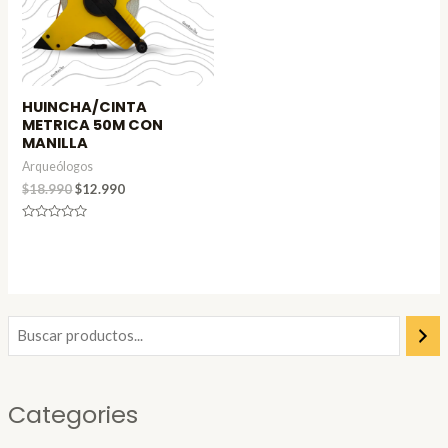
HUINCHA/CINTA
METRICA 50M CON
MANILLA
Arqueólogos
$
18.990
$
12.990
Valorado
en
0
de
5
Categories