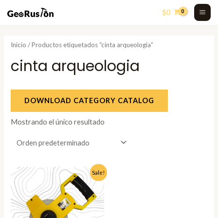
Skip
MA
$
0
to
ME
content
Inicio
/ Productos etiquetados “cinta arqueologia”
cinta arqueologia
DOWNLOAD CATEGORY CATALOG
Mostrando el único resultado
El
El
Sale!
precio
precio
original
actual
era:
es:
$18.990.
$12.990.