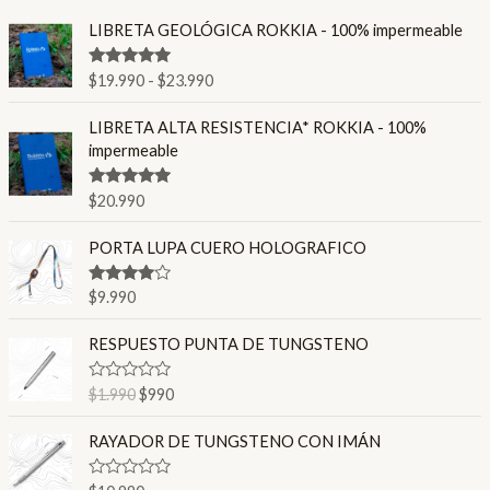
R
LIBRETA GEOLÓGICA ROKKIA - 100% impermeable
a
n
Valorado en
$
19.990
-
$
23.990
g
4.86
de 5
o
LIBRETA ALTA RESISTENCIA* ROKKIA - 100%
d
impermeable
e
p
Valorado en
$
20.990
r
4.80
de 5
e
PORTA LUPA CUERO HOLOGRAFICO
c
i
o
Valorado
$
9.990
en
4.00
s
de 5
E
E
:
RESPUESTO PUNTA DE TUNGSTENO
l
l
d
p
p
e
V
$
1.990
$
990
r
r
a
s
l
e
e
d
o
RAYADOR DE TUNGSTENO CON IMÁN
c
c
r
e
a
i
i
$
d
V