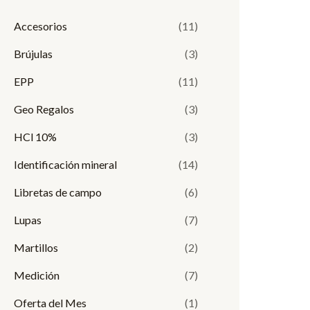
i
i
Accesorios
(11)
m
m
Brújulas
(3)
o
o
EPP
(11)
Geo Regalos
(3)
HCl 10%
(3)
Identificación mineral
(14)
Libretas de campo
(6)
Lupas
(7)
Martillos
(2)
Medición
(7)
Oferta del Mes
(1)