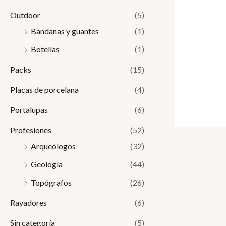
Outdoor
(5)
Bandanas y guantes
(1)
Botellas
(1)
Packs
(15)
Placas de porcelana
(4)
Portalupas
(6)
Profesiones
(52)
Arqueólogos
(32)
Geología
(44)
Topógrafos
(26)
Rayadores
(6)
Sin categoría
(5)