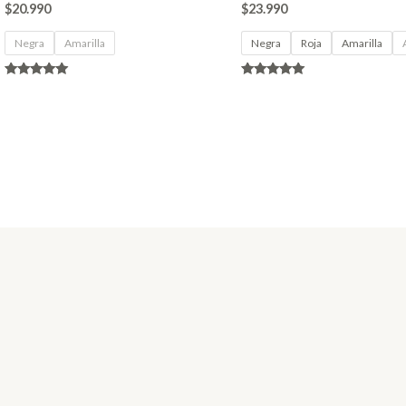
$
20.990
$
23.990
Negra
Amarilla
Negra
Roja
Amarilla
Valorado en
Valorado en
4.80
4.86
de 5
de 5