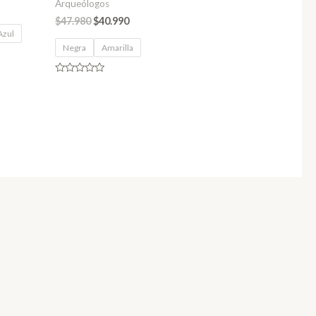
Arqueólogos
$
47.980
$
40.990
Azul
Negra
Amarilla
Valorado
en
0
de
5