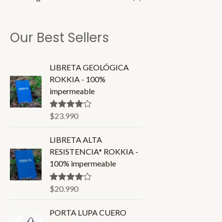
Our Best Sellers
LIBRETA GEOLÓGICA
ROKKIA - 100%
impermeable
$
23.990
Valorado en
4.86
de 5
LIBRETA ALTA
RESISTENCIA* ROKKIA -
100% impermeable
$
20.990
Valorado en
4.80
de 5
PORTA LUPA CUERO