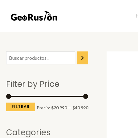
Skip
to
content
P
P
r
r
e
e
Filter by Price
c
c
i
i
o
o
FILTRAR
Precio:
$20.990
—
$40.990
m
m
í
á
Categories
n
x