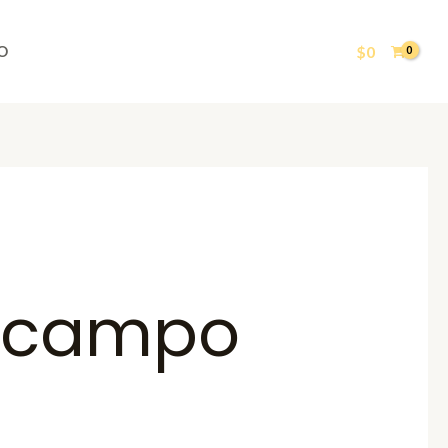
$
0
O
 campo