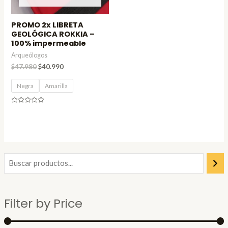
PROMO 2x LIBRETA
GEOLÓGICA ROKKIA –
100% impermeable
Arqueólogos
$
47.980
$
40.990
Negra
Amarilla
Valorado
en
0
de
5
P
P
r
r
e
e
Filter by Price
c
c
i
i