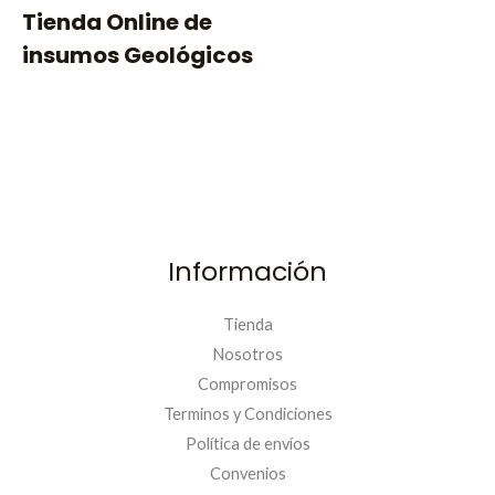
Tienda Online de
9
9
insumos Geológicos
0
.
Información
Tienda
Nosotros
Compromisos
Terminos y Condiciones
Política de envíos
Convenios
PRIMERACOMPRA