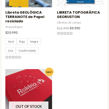
Libreta GEOLÓGICA
LIBRETA TOPOGRÁFICA
TERRANOTE de Papel
GEORUSTON
reciclado
Libretas de campo
Arqueólogos
$
12.990
$
9.990
$
20.990
Valorado
en
Azul
Roja
Negra
0
de
5
Lisa
Cuadriculada
Valorado
en
0
de
El
El
Sale!
5
precio
precio
original
actual
era:
es:
$47.980.
$40.990.
OUT OF STOCK