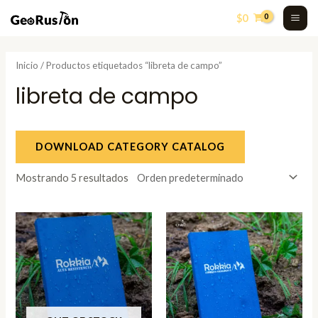
Skip
MA
$
0
to
ME
content
Inicio
/ Productos etiquetados “libreta de campo”
libreta de campo
DOWNLOAD CATEGORY CATALOG
Mostrando 5 resultados