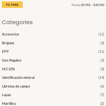
o
o
FILTRAR
Precio:
$9.990
—
$40.990
í
á
Categories
n
x
i
i
Accesorios
(11)
Brújulas
(3)
o
o
EPP
(11)
Geo Regalos
(3)
HCl 10%
(3)
Identificación mineral
(14)
Libretas de campo
(6)
Lupas
(7)
Martillos
(2)