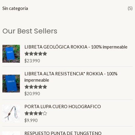
Sin categoría
(5)
Our Best Sellers
LIBRETA GEOLÓGICA ROKKIA - 100% impermeable
Valorado en
$
23.990
4.86
de 5
LIBRETA ALTA RESISTENCIA* ROKKIA - 100%
impermeable
Valorado en
$
20.990
4.80
de 5
PORTA LUPA CUERO HOLOGRAFICO
Valorado
$
9.990
en
4.00
de 5
E
E
RESPUESTO PUNTA DE TUNGSTENO