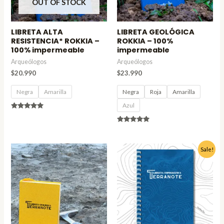
OUT OF STOCK
LIBRETA ALTA
LIBRETA GEOLÓGICA
RESISTENCIA* ROKKIA –
ROKKIA – 100%
100% impermeable
impermeable
Arqueólogos
Arqueólogos
$
20.990
$
23.990
Negra
Amarilla
Negra
Roja
Amarilla
Azul
Valorado
en
4.80
Valorado en
de 5
4.86
de 5
El
El
Sale!
precio
precio
original
actual
era:
es:
$12.990.
$9.990.