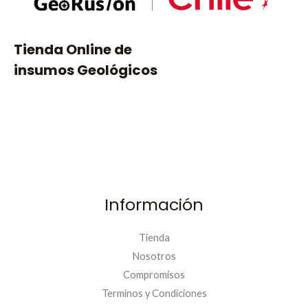
$
.
5
9
1
9
Tienda Online de
.
0
9
.
insumos Geológicos
9
0
.
Información
Tienda
Nosotros
Compromisos
Terminos y Condiciones