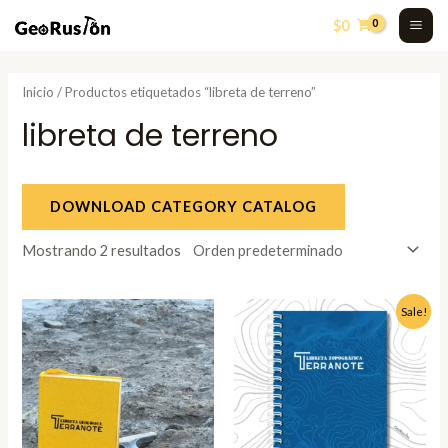
Skip
MA
$
0
to
ME
content
Inicio
/ Productos etiquetados “libreta de terreno”
libreta de terreno
DOWNLOAD CATEGORY CATALOG
Mostrando 2 resultados
El
El
Sale!
precio
precio
original
actual
era:
es:
$12.990.
$9.990.