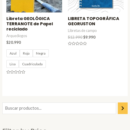
Libreta GEOLÓGICA
LIBRETA TOPOGRÁFICA
TERRANOTE de Papel
GEORUSTON
reciclado
Libretas de campo
Arqueólogos
$
12.990
$
9.990
$
20.990
Valorado
en
Azul
Roja
Negra
0
de
5
Lisa
Cuadriculada
Valorado
en
0
de
5
P
P
r
r
e
e