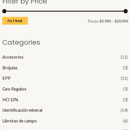
Filter by Price
c
c
i
i
o
o
FILTRAR
Precio:
$9.990
—
$20.990
í
á
Categories
n
x
i
i
Accesorios
(11)
Brújulas
(3)
o
o
EPP
(11)
Geo Regalos
(3)
HCl 10%
(3)
Identificación mineral
(14)
Libretas de campo
(6)