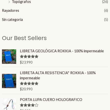
Topógrafos
(26)
Rayadores
(6)
Sin categoría
(5)
Our Best Sellers
LIBRETA GEOLÓGICA ROKKIA - 100% impermeable
Valorado en
$
23.990
4.86
de 5
LIBRETA ALTA RESISTENCIA* ROKKIA - 100%
impermeable
Valorado en
$
20.990
4.80
de 5
PORTA LUPA CUERO HOLOGRAFICO