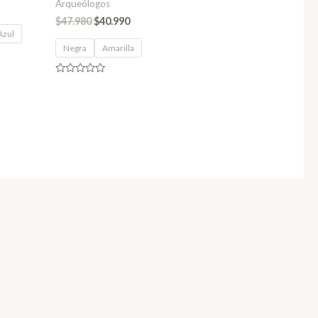
Arqueólogos
$
47.980
$
40.990
Azul
Negra
Amarilla
Valorado
en
0
de
5