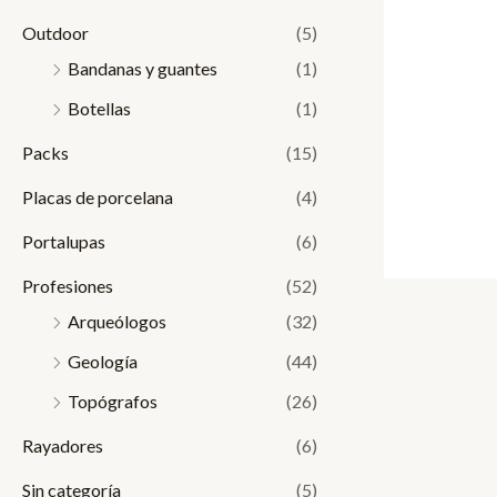
Outdoor
(5)
Bandanas y guantes
(1)
Botellas
(1)
Packs
(15)
Placas de porcelana
(4)
Portalupas
(6)
Profesiones
(52)
Arqueólogos
(32)
Geología
(44)
Topógrafos
(26)
Rayadores
(6)
Sin categoría
(5)