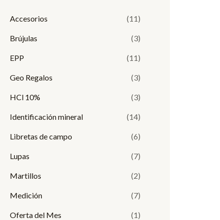
i
i
Accesorios
(11)
m
m
Brújulas
(3)
o
o
EPP
(11)
Geo Regalos
(3)
HCl 10%
(3)
Identificación mineral
(14)
Libretas de campo
(6)
Lupas
(7)
Martillos
(2)
Medición
(7)
Oferta del Mes
(1)