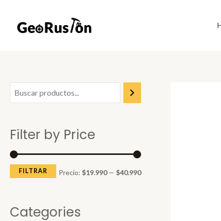
Skip
to
content
P
P
r
r
e
e
Filter by Price
c
c
i
i
o
o
FILTRAR
Precio:
$19.990
—
$40.990
m
m
í
á
Categories
n
x