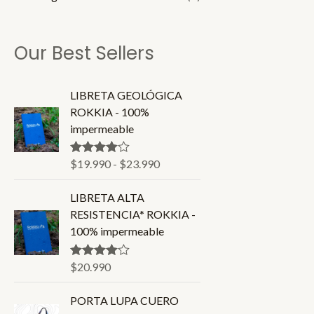
Our Best Sellers
R
LIBRETA GEOLÓGICA
a
ROKKIA - 100%
n
impermeable
g
o
$
19.990
-
$
23.990
Valorado en
d
4.86
de 5
e
LIBRETA ALTA
p
RESISTENCIA* ROKKIA -
r
100% impermeable
e
c
$
20.990
Valorado en
i
4.80
de 5
o
PORTA LUPA CUERO
s