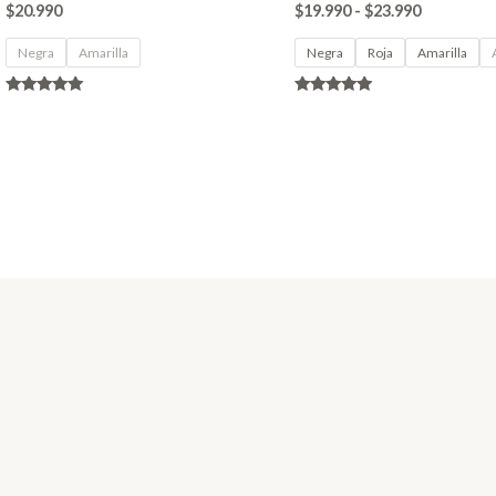
$
20.990
$
19.990
-
$
23.990
Negra
Amarilla
Negra
Roja
Amarilla
Valorado en
Valorado en
4.80
4.86
de 5
de 5