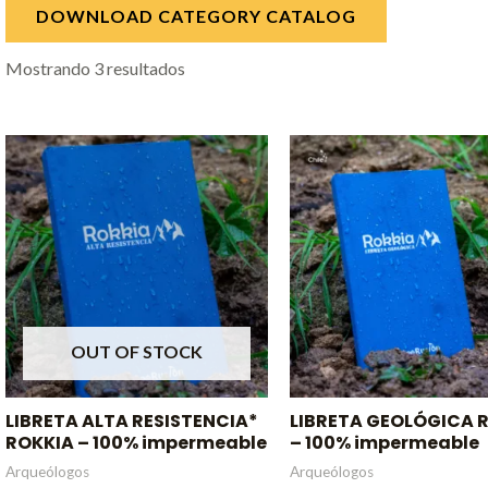
DOWNLOAD CATEGORY CATALOG
Mostrando 3 resultados
Rango
de
precios:
desde
$19.990
hasta
$23.990
OUT OF STOCK
LIBRETA ALTA RESISTENCIA*
LIBRETA GEOLÓGICA 
ROKKIA – 100% impermeable
– 100% impermeable
Arqueólogos
Arqueólogos