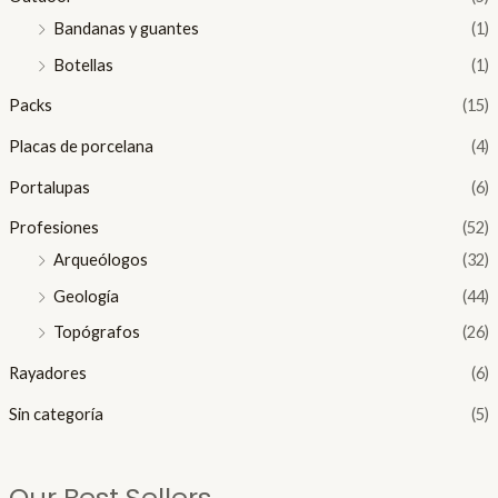
Bandanas y guantes
(1)
Botellas
(1)
Packs
(15)
Placas de porcelana
(4)
Portalupas
(6)
Profesiones
(52)
Arqueólogos
(32)
Geología
(44)
Topógrafos
(26)
Rayadores
(6)
Sin categoría
(5)
Our Best Sellers