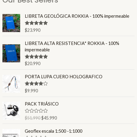
LIBRETA GEOLÓGICA ROKKIA - 100% impermeable
Valorado en
$
23.990
4.86
de 5
LIBRETA ALTA RESISTENCIA* ROKKIA - 100%
impermeable
Valorado en
$
20.990
4.80
de 5
PORTA LUPA CUERO HOLOGRAFICO
Valorado
$
9.990
en
4.00
de 5
E
E
PACK TRIÁSICO
l
l
p
p
V
$
51.990
$
45.990
r
r
a
l
e
e
o
Geoflex escala 1:500 -1:1000
c
c
r