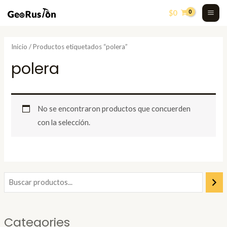
Skip
MA
$
0
to
ME
content
Inicio
/ Productos etiquetados “polera”
polera
No se encontraron productos que concuerden
con la selección.
Categories