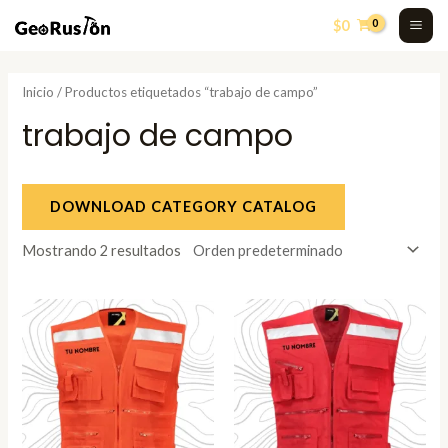
Skip
MA
$
0
to
ME
content
Inicio
/ Productos etiquetados “trabajo de campo”
trabajo de campo
DOWNLOAD CATEGORY CATALOG
Mostrando 2 resultados
Rango
Rango
de
de
precios:
precios:
desde
desde
$13.990
$13.990
hasta
hasta
$15.990
$15.990