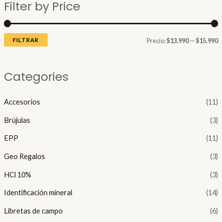
Filter by Price
c
c
i
i
o
o
FILTRAR
Precio:
$13.990
—
$15.990
í
á
Categories
n
x
i
i
Accesorios
(11)
Brújulas
(3)
o
o
EPP
(11)
Geo Regalos
(3)
HCl 10%
(3)
Identificación mineral
(14)
Libretas de campo
(6)