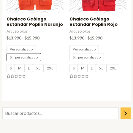
Chaleco Geólogo
Chaleco Geólogo
estandar Poplin Naranjo
estandar Poplin Rojo
Arqueólogos
Arqueólogos
$
13.990
-
$
15.990
$
13.990
-
$
15.990
Personalizado
Personalizado
Sin personalizado
Sin personalizado
S
M
L
XL
2XL
S
M
L
XL
2XL
Valorado
Valorado
en
en
0
0
de
de
5
5
P
P
r
r
e
e