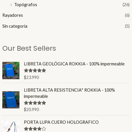
Topógrafos
(26)
Rayadores
(6)
Sin categoría
(5)
Our Best Sellers
LIBRETA GEOLÓGICA ROKKIA - 100% impermeable
Valorado en
$
23.990
4.86
de 5
LIBRETA ALTA RESISTENCIA* ROKKIA - 100%
impermeable
Valorado en
$
20.990
4.80
de 5
PORTA LUPA CUERO HOLOGRAFICO