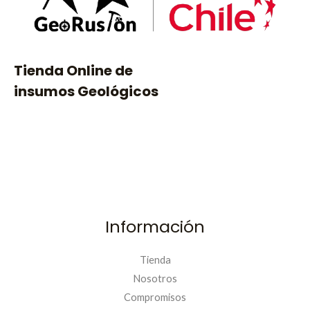
$
9
4
9
.
0
4
.
Tienda Online de
9
0
insumos Geológicos
.
Información
Tienda
Nosotros
Compromisos