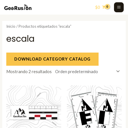
Skip
MA
$
0
to
ME
content
Inicio
/ Productos etiquetados “escala”
escala
DOWNLOAD CATEGORY CATALOG
Mostrando 2 resultados