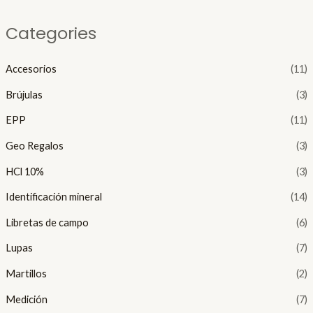
í
á
Categories
n
x
i
i
Accesorios
(11)
Brújulas
(3)
o
o
EPP
(11)
Geo Regalos
(3)
HCl 10%
(3)
Identificación mineral
(14)
Libretas de campo
(6)
Lupas
(7)
Martillos
(2)
Medición
(7)