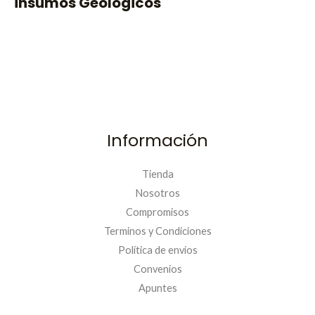
insumos Geológicos
2
9
4
9
.
0
9
.
5
0
.
Información
Tienda
Nosotros
Compromisos
Terminos y Condiciones
Política de envíos
Convenios
PRIMERACOMPRA
Apuntes