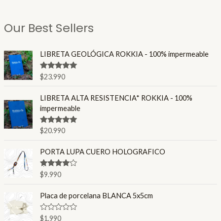
Our Best Sellers
LIBRETA GEOLÓGICA ROKKIA - 100% impermeable
Valorado en
$
23.990
4.86
de 5
LIBRETA ALTA RESISTENCIA* ROKKIA - 100%
impermeable
Valorado en
$
20.990
4.80
de 5
PORTA LUPA CUERO HOLOGRAFICO
Valorado
$
9.990
en
4.00
de 5
Placa de porcelana BLANCA 5x5cm
V
$
1.990