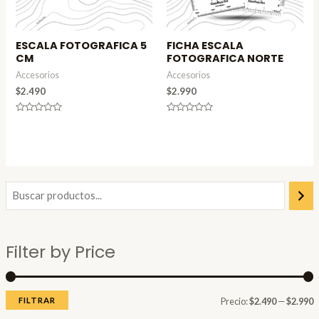
ESCALA FOTOGRAFICA 5
FICHA ESCALA
CM
FOTOGRAFICA NORTE
Accesorios
Accesorios
$
2.490
$
2.990
Valorado
Valorado
en
en
0
0
de
de
5
5
P
P
r
r
e
e
Filter by Price
c
c
i
i
o
o
FILTRAR
Precio:
$2.490
—
$2.990