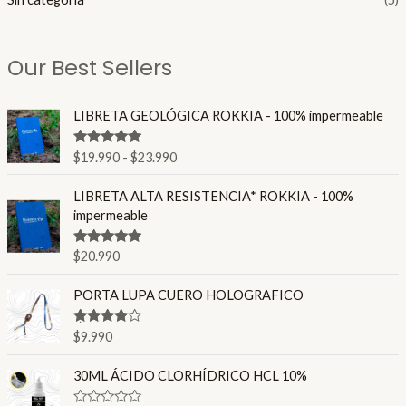
Our Best Sellers
R
LIBRETA GEOLÓGICA ROKKIA - 100% impermeable
a
n
Valorado en
$
19.990
-
$
23.990
g
4.86
de 5
o
LIBRETA ALTA RESISTENCIA* ROKKIA - 100%
d
impermeable
e
p
Valorado en
$
20.990
r
4.80
de 5
e
PORTA LUPA CUERO HOLOGRAFICO
c
i
o
Valorado
$
9.990
en
4.00
s
de 5
:
30ML ÁCIDO CLORHÍDRICO HCL 10%
d