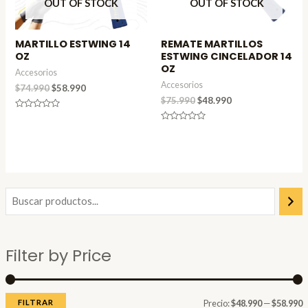
OUT OF STOCK
OUT OF STOCK
MARTILLO ESTWING 14
REMATE MARTILLOS
OZ
ESTWING CINCELADOR 14
OZ
Accesorios
Accesorios
$
74.990
$
58.990
$
75.990
$
48.990
Valorado
en
Valorado
0
en
de
0
5
de
5
P
P
r
r
e
e
Filter by Price
c
c
i
i
o
o
FILTRAR
Precio:
$48.990
—
$58.990