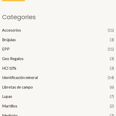
í
á
Categories
n
x
i
i
Accesorios
(11)
Brújulas
(3)
o
o
EPP
(11)
Geo Regalos
(3)
HCl 10%
(3)
Identificación mineral
(14)
Libretas de campo
(6)
Lupas
(7)
Martillos
(2)
Medición
(7)