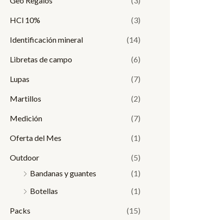
Geo Regalos
(3)
HCl 10%
(3)
Identificación mineral
(14)
Libretas de campo
(6)
Lupas
(7)
Martillos
(2)
Medición
(7)
Oferta del Mes
(1)
Outdoor
(5)
Bandanas y guantes
(1)
Botellas
(1)
Packs
(15)