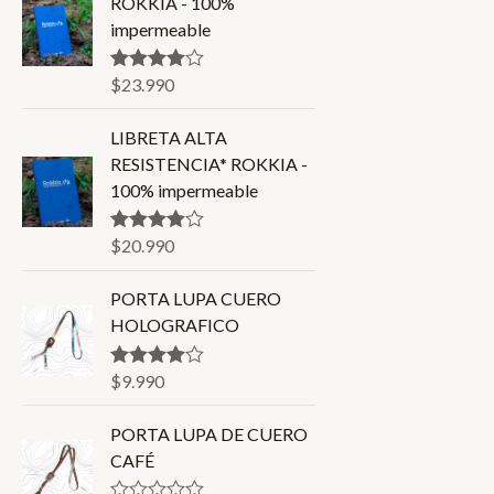
ROKKIA - 100%
impermeable
$
23.990
Valorado en
4.86
de 5
LIBRETA ALTA
RESISTENCIA* ROKKIA -
100% impermeable
$
20.990
Valorado en
4.80
de 5
PORTA LUPA CUERO
HOLOGRAFICO
$
9.990
Valorado
en
4.00
de
5
PORTA LUPA DE CUERO
CAFÉ