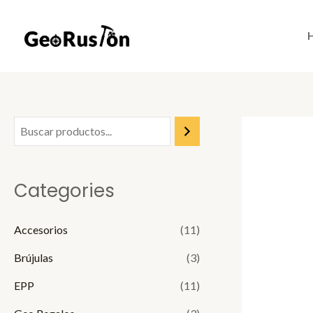
Skip
to
content
Categories
Accesorios
(11)
Brújulas
(3)
EPP
(11)